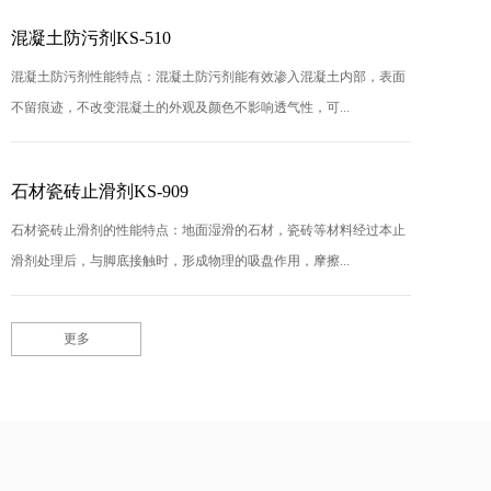
混凝土防污剂KS-510
混凝土防污剂性能特点：混凝土防污剂能有效渗入混凝土内部，表面
不留痕迹，不改变混凝土的外观及颜色不影响透气性，可...
石材瓷砖止滑剂KS-909
石材瓷砖止滑剂的性能特点：地面湿滑的石材，瓷砖等材料经过本止
滑剂处理后，与脚底接触时，形成物理的吸盘作用，摩擦...
更多