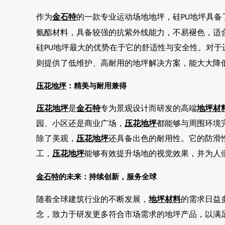
作为
金石特
的一款专业运动场地地坪，硅
地坪具备
PU
氨酯材料，具备较强的抗紫外线能力，不易褪色，适
硅
地坪最大的优势在于它的舒适性与安全性。对于
PU
则提供了低维护、高耐用的地坪解决方案，能大大降
压花地坪
：精美与耐用兼得
压花地坪
是
金石特
专为景观设计而研发的高端
地坪材
园、小区还是商业广场，
压花地坪
都能够与周围环境
除了美观，
压花地坪
还具备出色的耐用性。它的防滑
工，
压花地坪
能够有效提升场地的视觉效果，并为人
金石特
的未来：持续创新，服务全球
随着全球建筑行业的不断发展，
地坪材料
的需求日益
念，致力于研发更多符合市场需求的地坪产品，以满