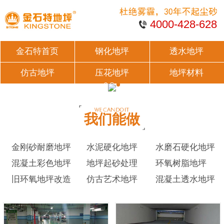
4000-428-628
金石特首页
钢化地坪
透水地坪
仿古地坪
压花地坪
地坪材料
我们能做
金刚砂耐磨地坪
水泥硬化地坪
水磨石硬化地坪
混凝土彩色地坪
地坪起砂处理
环氧树脂地坪
旧环氧地坪改造
仿古艺术地坪
混凝土透水地坪