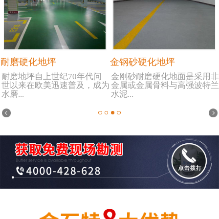
耐磨硬化地坪
金钢砂硬化地坪
耐磨地坪自上世纪70年代问
金刚砂耐磨硬化地面是采用非
世以来在欧美迅速普及，成为
金属或金属骨料与高强波特兰
水磨...
水泥...