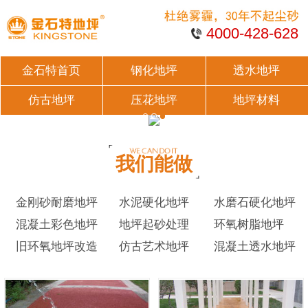
4000-428-628
金石特首页
钢化地坪
透水地坪
仿古地坪
压花地坪
地坪材料
我们能做
金刚砂耐磨地坪
水泥硬化地坪
水磨石硬化地坪
混凝土彩色地坪
地坪起砂处理
环氧树脂地坪
旧环氧地坪改造
仿古艺术地坪
混凝土透水地坪