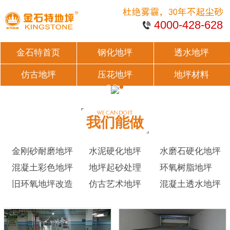
4000-428-628
金石特首页
钢化地坪
透水地坪
仿古地坪
压花地坪
地坪材料
我们能做
金刚砂耐磨地坪
水泥硬化地坪
水磨石硬化地坪
混凝土彩色地坪
地坪起砂处理
环氧树脂地坪
旧环氧地坪改造
仿古艺术地坪
混凝土透水地坪