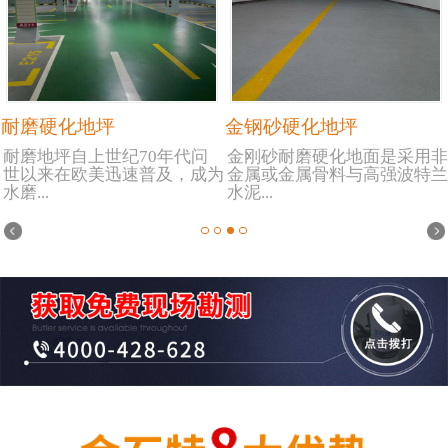
耐磨硬化地坪
金钢砂硬化地坪
耐磨地坪自上世纪70年代问
金刚砂耐磨硬化地面是采用非
世以来在欧美迅速普及，成为
金属或金属骨料与高强波特兰
水磨...
水泥...