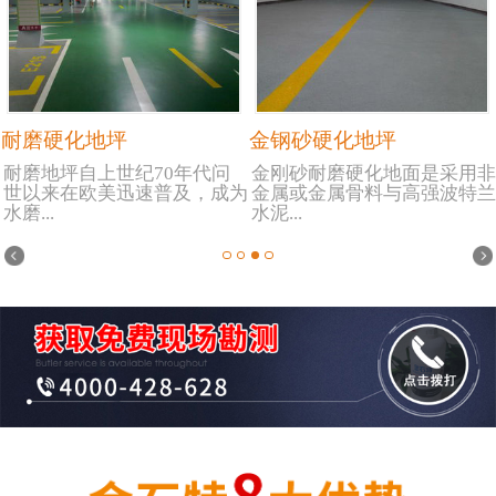
耐磨硬化地坪
金钢砂硬化地坪
耐磨地坪自上世纪70年代问
金刚砂耐磨硬化地面是采用非
世以来在欧美迅速普及，成为
金属或金属骨料与高强波特兰
水磨...
水泥...