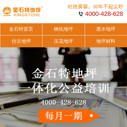
4000-428-628
金石特首页
钢化地坪
透水地坪
仿古地坪
压花地坪
地坪材料