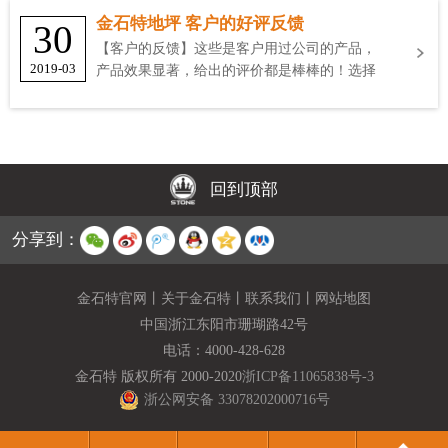
金石特地坪 客户的好评反馈
30
【客户的反馈】这些是客户用过公司的产品，
2019-03
产品效果显著，给出的评价都是棒棒的！选择
金石特
回到顶部
分享到：
金石特官网
丨
关于金石特
丨
联系我们
丨
网站地图
中国浙江东阳市珊瑚路42号
电话：
4000-428-628
金石特 版权所有 2000-2020
浙ICP备11065838号-3
浙公网安备 33078202000716号