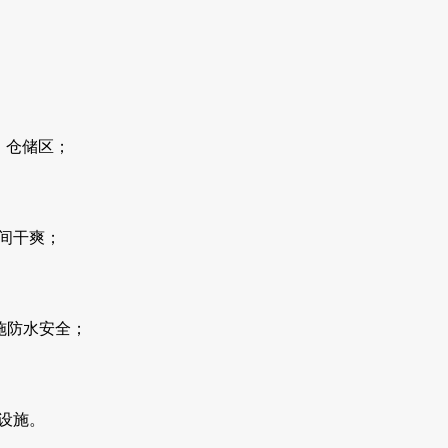
、仓储区；
间干爽；
施防水安全；
设施。