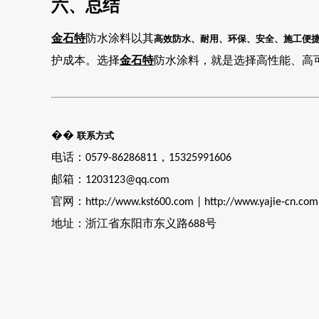
六、总结
金石特
防水涂料以其
高效防水、耐用、环保、安全、施工便
护成本。选择
金石特
防水涂料，就是选择高性能、高
��
联系方式
电话：
，
0579-86286811
15325991606
邮箱：
1203123@qq.com
官网：
http://www.kst600.com | http://www.yajie-cn.com
地址：浙江省东阳市东义路
号
688