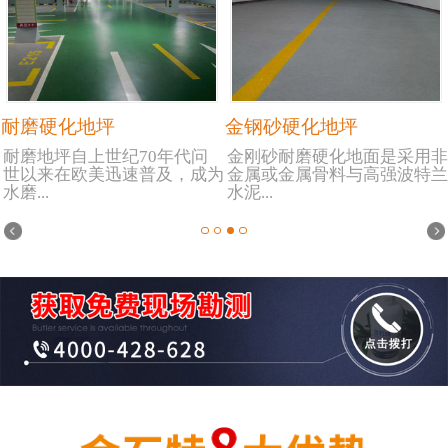
耐磨硬化地坪
金钢砂硬化地坪
耐磨地坪自上世纪70年代问
金刚砂耐磨硬化地面是采用非
世以来在欧美迅速普及，成为
金属或金属骨料与高强波特兰
水磨...
水泥...