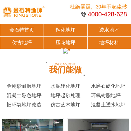
4000-428-628
金石特首页
钢化地坪
透水地坪
仿古地坪
压花地坪
地坪材料
我们能做
金刚砂耐磨地坪
水泥硬化地坪
水磨石硬化地坪
混凝土彩色地坪
地坪起砂处理
环氧树脂地坪
旧环氧地坪改造
仿古艺术地坪
混凝土透水地坪