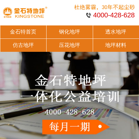
4000-428-628
金石特首页
钢化地坪
透水地坪
仿古地坪
压花地坪
地坪材料