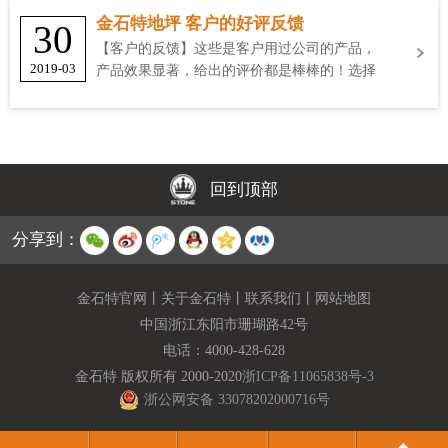
金石特地坪 客户的好评反馈
30
【客户的反馈】这些是客户用过公司的产品，
2019-03
产品效果显著，给出的评价都是棒棒的！选择
金石特
回到顶部
分享到：
金石特官网
丨
关于金石特
丨
联系我们
丨
网站地图
中国浙江东阳市珊瑚路42号
电话：
4000-428-628
金石特 版权所有 2000-2020
浙ICP备11065838号-3
浙公网安备 33078202000716号