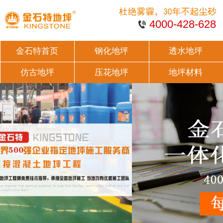
4000-428-628
金石特首页
钢化地坪
透水地坪
仿古地坪
压花地坪
地坪材料