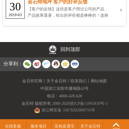
金石特地坪 客户的好评反馈
30
【客户的反馈】这些是客户用过公司的产品，
2019-03
产品效果显著，给出的评价都是棒棒的！选择
金石特
回到顶部
分享到：
金石特官网
丨
关于金石特
丨
联系我们
丨
网站地图
中国浙江东阳市珊瑚路42号
电话：
4000-428-628
金石特 版权所有 2000-2020
浙ICP备11065838号-3
浙公网安备 33078202000716号
在线客服
服务项目
采购直通车
关于金石特