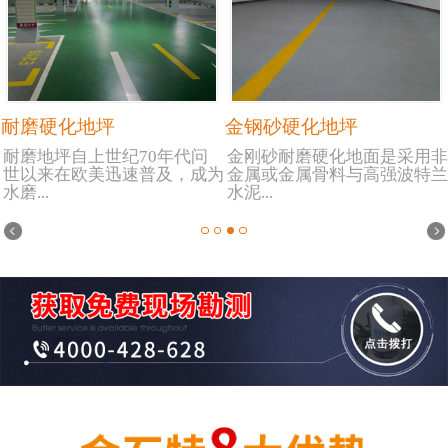
耐磨硬化地坪
金钢砂硬化地坪
耐磨地坪自上世纪70年代问
金刚砂耐磨硬化地面是采用非
世以来在欧美迅速普及，成为
金属或金属骨料与高强波特兰
水磨...
水泥...