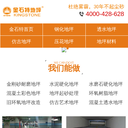
4000-428-628
金石特首页
钢化地坪
透水地坪
仿古地坪
压花地坪
地坪材料
我们能做
金刚砂耐磨地坪
水泥硬化地坪
水磨石硬化地坪
混凝土彩色地坪
地坪起砂处理
环氧树脂地坪
旧环氧地坪改造
仿古艺术地坪
混凝土透水地坪