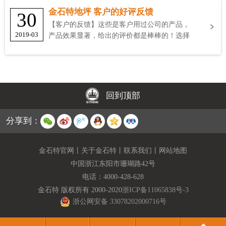
金石特地坪 客户的好评反馈
30
【客户的反馈】这些是客户用过公司的产品，
2019-03
产品效果显著，给出的评价都是棒棒的！选择
金石特
回到顶部
分享到：
金石特官网
丨
关于金石特
丨
联系我们
丨
网站地图
中国浙江东阳市珊瑚路42号
电话：
4000-428-628
金石特 版权所有 2000-2020
浙ICP备11065838号-3
浙公网安备 33078202000716号