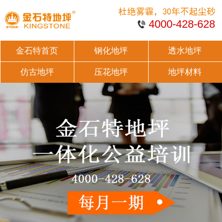
4000-428-628
金石特首页
钢化地坪
透水地坪
仿古地坪
压花地坪
地坪材料