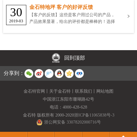
金石特地坪 客户的好评反馈
30
【客户的反馈】这些是客户用过公司的产品，
2019-03
产品效果显著，给出的评价都是棒棒的！选择
金石特
回到顶部
分享到：
金石特官网
丨
关于金石特
丨
联系我们
丨
网站地图
中国浙江东阳市珊瑚路42号
电话：
4000-428-628
金石特 版权所有 2000-2020
浙ICP备11065838号-3
浙公网安备 33078202000716号