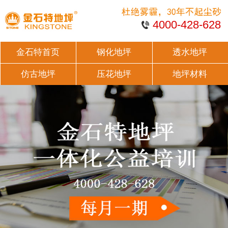
4000-428-628
金石特首页
钢化地坪
透水地坪
仿古地坪
压花地坪
地坪材料