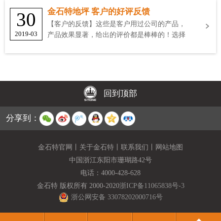
金石特地坪 客户的好评反馈
30
【客户的反馈】这些是客户用过公司的产品，
2019-03
产品效果显著，给出的评价都是棒棒的！选择
金石特
回到顶部
分享到：
金石特官网
丨
关于金石特
丨
联系我们
丨
网站地图
中国浙江东阳市珊瑚路42号
电话：
4000-428-628
金石特 版权所有 2000-2020
浙ICP备11065838号-3
浙公网安备 33078202000716号