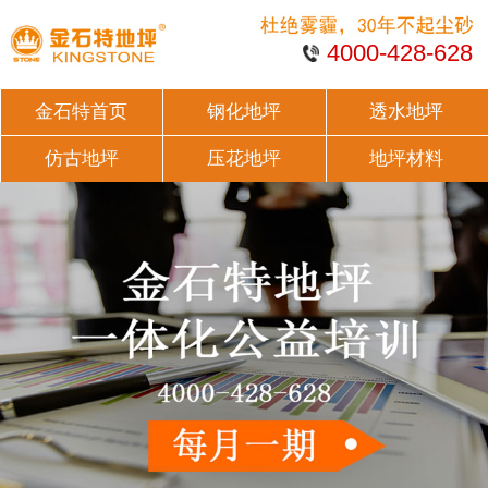
4000-428-628
金石特首页
钢化地坪
透水地坪
仿古地坪
压花地坪
地坪材料