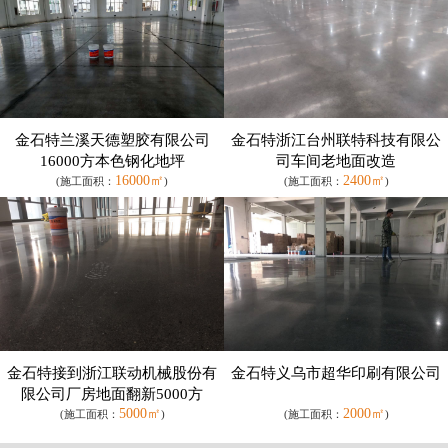
金石特兰溪天德塑胶有限公司
金石特浙江台州联特科技有限公
16000方本色钢化地坪
司车间老地面改造
16000㎡
2400㎡
(施工面积：
)
(施工面积：
)
金石特接到浙江联动机械股份有
金石特义乌市超华印刷有限公司
限公司厂房地面翻新5000方
5000㎡
2000㎡
(施工面积：
)
(施工面积：
)