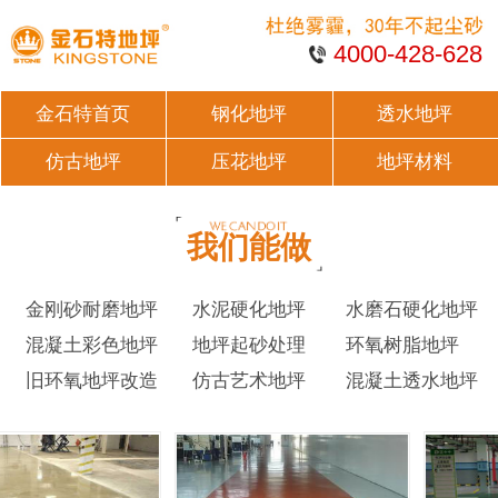
4000-428-628
金石特首页
钢化地坪
透水地坪
仿古地坪
压花地坪
地坪材料
我们能做
金刚砂耐磨地坪
水泥硬化地坪
水磨石硬化地坪
混凝土彩色地坪
地坪起砂处理
环氧树脂地坪
旧环氧地坪改造
仿古艺术地坪
混凝土透水地坪