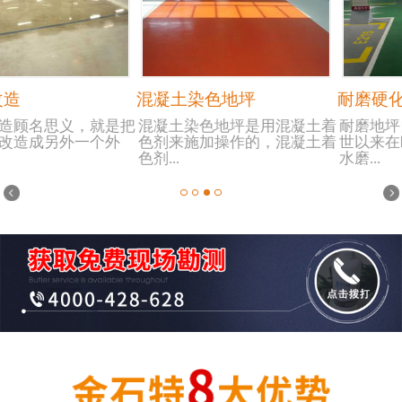
耐磨硬化地坪
金钢砂硬化地坪
耐磨地坪自上世纪70年代问
金刚砂耐磨硬化地面是采用非
世以来在欧美迅速普及，成为
金属或金属骨料与高强波特兰
水磨...
水泥...