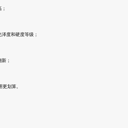
高；
光泽度和硬度等级；
翻新；
用更划算。