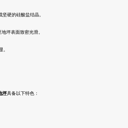
成坚硬的硅酸盐结晶。
至地坪表面致密光滑。
显。
地坪
具备以下特色：