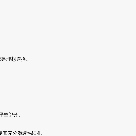
都是理想选择。
：
平整部分。
使其充分渗透毛细孔。