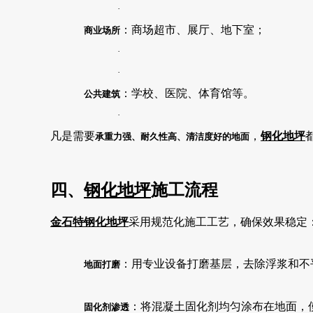
·
：商场超市、展厅、地下室；
商业场所
·
·
：学校、医院、体育馆等。
公共建筑
·
凡是需要
，
钢化地坪
承重力强、耐久性高、清洁度好的地面
四、
钢化地坪
施工流程
金石特
钢化地坪
采用规范化施工工艺，确保效果稳定
：用专业设备打磨基层，去除浮浆和不
地面打磨
：将混凝土固化剂均匀涂布在地面，
固化剂渗透