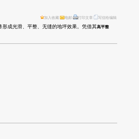
加入收藏
电邮
打印文章
写信给编辑
终形成光滑、平整、无缝的地坪效果。凭借其
高平整