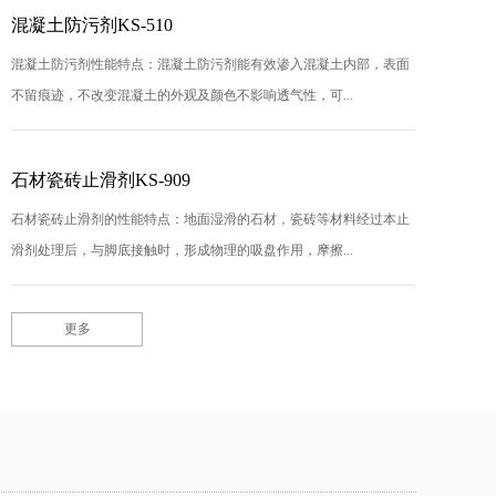
混凝土防污剂KS-510
混凝土防污剂性能特点：混凝土防污剂能有效渗入混凝土内部，表面
不留痕迹，不改变混凝土的外观及颜色不影响透气性，可...
石材瓷砖止滑剂KS-909
石材瓷砖止滑剂的性能特点：地面湿滑的石材，瓷砖等材料经过本止
滑剂处理后，与脚底接触时，形成物理的吸盘作用，摩擦...
更多