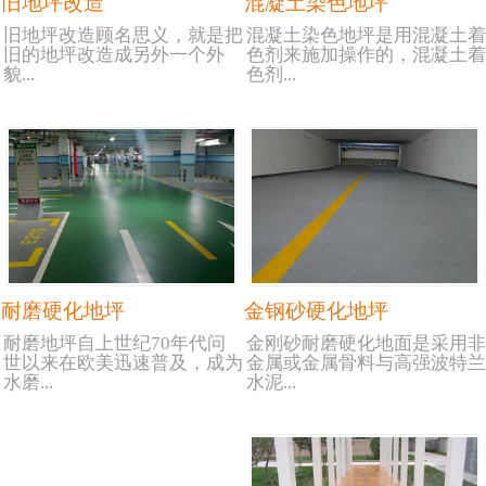
旧地坪改造
混凝土染色地坪
旧地坪改造顾名思义，就是把
混凝土染色地坪是用混凝土着
旧的地坪改造成另外一个外
色剂来施加操作的，混凝土着
貌...
色剂...
耐磨硬化地坪
金钢砂硬化地坪
耐磨地坪自上世纪70年代问
金刚砂耐磨硬化地面是采用非
世以来在欧美迅速普及，成为
金属或金属骨料与高强波特兰
水磨...
水泥...