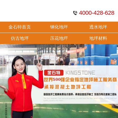
4000-428-628
金石特首页
钢化地坪
透水地坪
仿古地坪
压花地坪
地坪材料