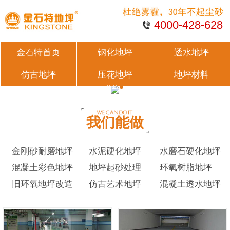
4000-428-628
金石特首页
钢化地坪
透水地坪
仿古地坪
压花地坪
地坪材料
我们能做
金刚砂耐磨地坪
水泥硬化地坪
水磨石硬化地坪
混凝土彩色地坪
地坪起砂处理
环氧树脂地坪
旧环氧地坪改造
仿古艺术地坪
混凝土透水地坪