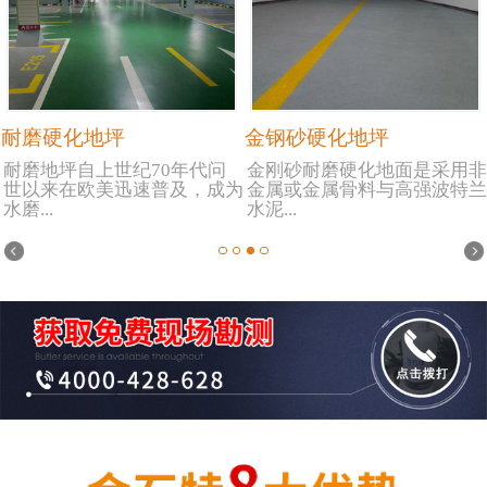
耐磨硬化地坪
金钢砂硬化地坪
耐磨地坪自上世纪70年代问
金刚砂耐磨硬化地面是采用非
世以来在欧美迅速普及，成为
金属或金属骨料与高强波特兰
水磨...
水泥...