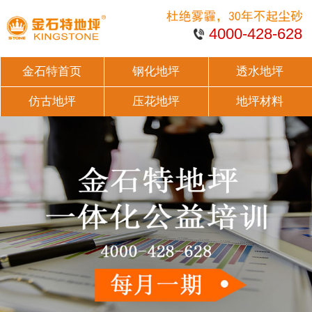
4000-428-628
金石特首页
钢化地坪
透水地坪
仿古地坪
压花地坪
地坪材料