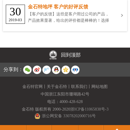
金石特地坪 客户的好评反馈
30
【客户的反馈】这些是客户用过公司的产品，
2019-03
产品效果显著，给出的评价都是棒棒的！选择
金石特
回到顶部
分享到：
金石特官网
丨
关于金石特
丨
联系我们
丨
网站地图
中国浙江东阳市珊瑚路42号
电话：
4000-428-628
金石特 版权所有 2000-2020
浙ICP备11065838号-3
浙公网安备 33078202000716号