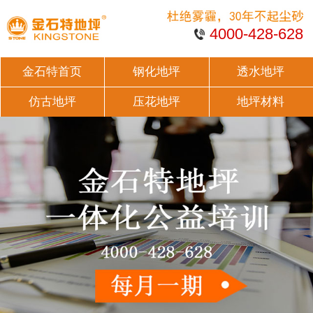
4000-428-628
金石特首页
钢化地坪
透水地坪
仿古地坪
压花地坪
地坪材料