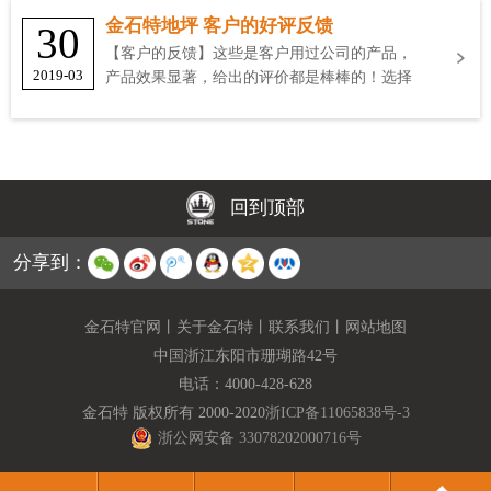
金石特地坪 客户的好评反馈
30
【客户的反馈】这些是客户用过公司的产品，
2019-03
产品效果显著，给出的评价都是棒棒的！选择
金石特
回到顶部
分享到：
金石特官网
丨
关于金石特
丨
联系我们
丨
网站地图
中国浙江东阳市珊瑚路42号
电话：
4000-428-628
金石特 版权所有 2000-2020
浙ICP备11065838号-3
浙公网安备 33078202000716号