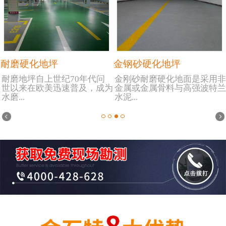
耐磨硬化地坪
金钢砂硬化地坪
耐磨地坪自上世纪70年代问
金刚砂耐磨硬化地面是采用非
世以来在欧美迅速普及，成为
金属或金属骨料与高强波特兰
水磨...
水泥...