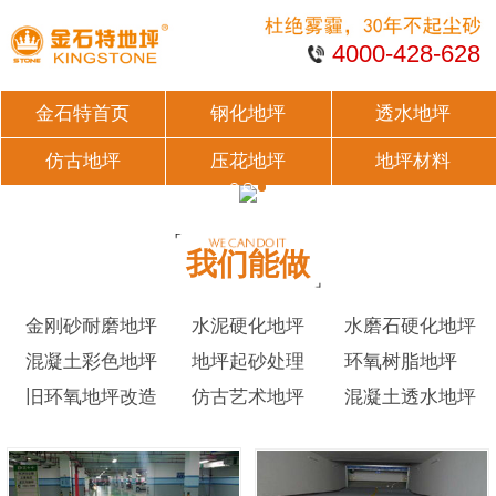
4000-428-628
金石特首页
钢化地坪
透水地坪
仿古地坪
压花地坪
地坪材料
我们能做
金刚砂耐磨地坪
水泥硬化地坪
水磨石硬化地坪
混凝土彩色地坪
地坪起砂处理
环氧树脂地坪
旧环氧地坪改造
仿古艺术地坪
混凝土透水地坪