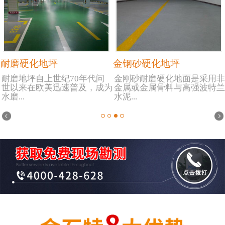
耐磨硬化地坪
金钢砂硬化地坪
耐磨地坪自上世纪70年代问
金刚砂耐磨硬化地面是采用非
世以来在欧美迅速普及，成为
金属或金属骨料与高强波特兰
水磨...
水泥...