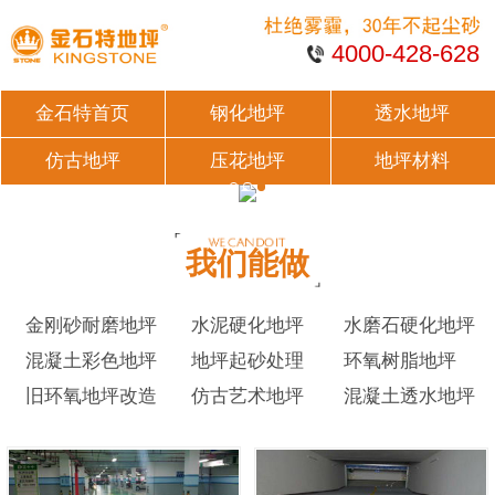
4000-428-628
金石特首页
钢化地坪
透水地坪
仿古地坪
压花地坪
地坪材料
我们能做
金刚砂耐磨地坪
水泥硬化地坪
水磨石硬化地坪
混凝土彩色地坪
地坪起砂处理
环氧树脂地坪
旧环氧地坪改造
仿古艺术地坪
混凝土透水地坪