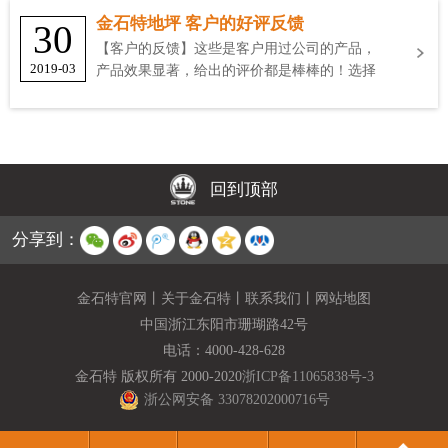
金石特地坪 客户的好评反馈
30
【客户的反馈】这些是客户用过公司的产品，
2019-03
产品效果显著，给出的评价都是棒棒的！选择
金石特
回到顶部
分享到：
金石特官网
丨
关于金石特
丨
联系我们
丨
网站地图
中国浙江东阳市珊瑚路42号
电话：
4000-428-628
金石特 版权所有 2000-2020
浙ICP备11065838号-3
浙公网安备 33078202000716号