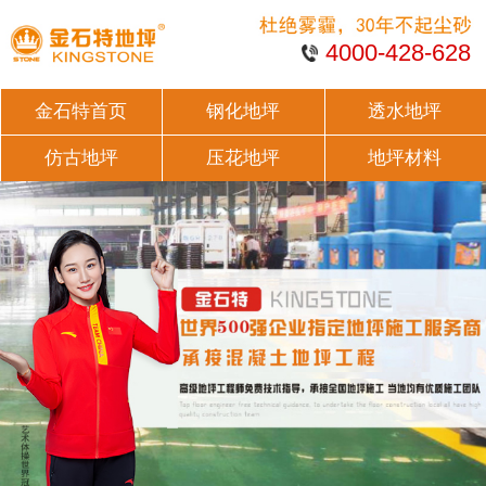
4000-428-628
金石特首页
钢化地坪
透水地坪
仿古地坪
压花地坪
地坪材料