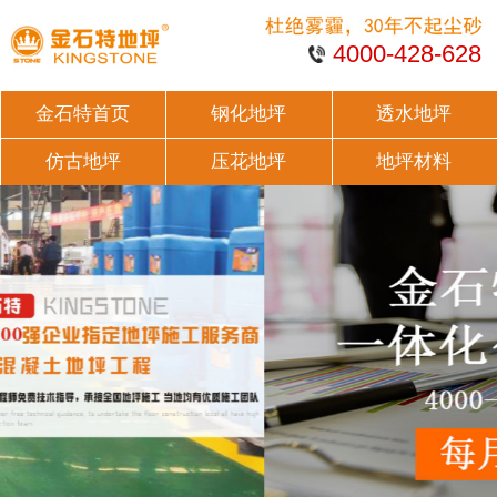
4000-428-628
金石特首页
钢化地坪
透水地坪
仿古地坪
压花地坪
地坪材料