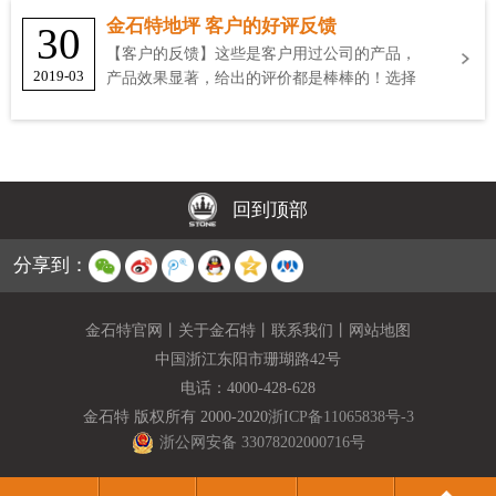
金石特地坪 客户的好评反馈
30
【客户的反馈】这些是客户用过公司的产品，
2019-03
产品效果显著，给出的评价都是棒棒的！选择
金石特
回到顶部
分享到：
金石特官网
丨
关于金石特
丨
联系我们
丨
网站地图
中国浙江东阳市珊瑚路42号
电话：
4000-428-628
金石特 版权所有 2000-2020
浙ICP备11065838号-3
浙公网安备 33078202000716号