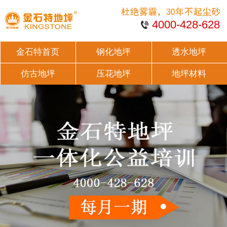
4000-428-628
金石特首页
钢化地坪
透水地坪
仿古地坪
压花地坪
地坪材料