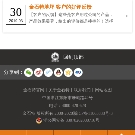
金石特地坪 客户的好评反馈
30
【客户的反馈】这些是客户用过公司的产品，
2019-03
产品效果显著，给出的评价都是棒棒的！选择
金石特
回到顶部
分享到：
金石特官网
丨
关于金石特
丨
联系我们
丨
网站地图
中国浙江东阳市珊瑚路42号
电话：
4000-428-628
金石特 版权所有 2000-2020
浙ICP备11065838号-3
浙公网安备 33078202000716号