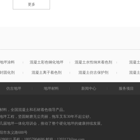
更多
地坪涂料
混凝土彩色钢化地坪
混凝土水性纳米着色剂
混凝
封固化剂
混凝土离子着色剂
混凝土仿古保护剂
混凝
仿古地坪
地坪材料
新闻中心
服务项目
材料，全国混凝土和石材着色领导产品。
地坪工程，坚固耐磨无尘亮丽，拖车叉车30年不起尘砂。
0几届地坪一体化培训会，推动了整个硬化地坪的健康持续发展。
阳市东义路688号
86286811 手机：18057904686
邮箱：
1203123@qq.com