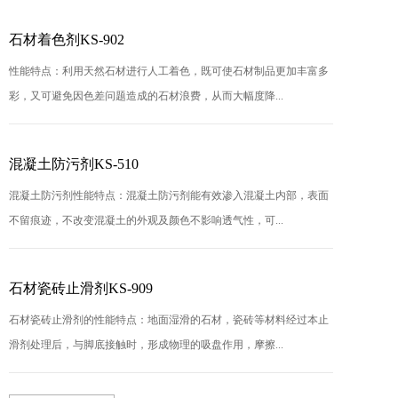
石材着色剂KS-902
性能特点：利用天然石材进行人工着色，既可使石材制品更加丰富多
彩，又可避免因色差问题造成的石材浪费，从而大幅度降...
混凝土防污剂KS-510
混凝土防污剂性能特点：混凝土防污剂能有效渗入混凝土内部，表面
不留痕迹，不改变混凝土的外观及颜色不影响透气性，可...
石材瓷砖止滑剂KS-909
石材瓷砖止滑剂的性能特点：地面湿滑的石材，瓷砖等材料经过本止
滑剂处理后，与脚底接触时，形成物理的吸盘作用，摩擦...