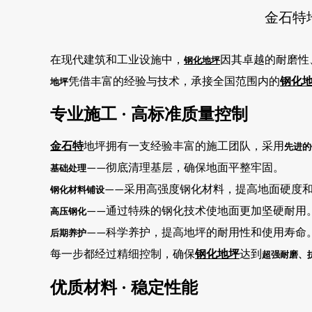
金石特
在现代建筑和工业设施中，
因其卓越的耐磨性
钢化地坪
凭借丰富的经验与技术，承接全国范围内的
钢化
地坪
专业施工
· 高标准质量控制
金石特
地坪拥有一支经验丰富的施工团队，采用
先进的
彻底清理基层，确保地面平整牢固。
基础处理
——
采用高强度钢化材料，提高地面硬度
钢化材料铺设
——
通过特殊的钢化技术使地面更加坚硬耐用
高压钢化
——
科学养护，提高地坪的耐用性和使用寿命
后期养护
——
每一步都经过精细控制，确保
钢化地坪
达到
超强耐磨、
优质材料
· 稳定性能