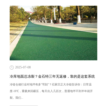
2025-07-08
冷库地面总冻裂？金石特三年无返修，靠的是这套系统
冷链仓储行业对地坪有多“苛刻”？石家庄正大冷链告诉你：日常温
度-18℃，重载来回碾压，每天出入几百次，普通地坪不到半年就开
裂。我们...