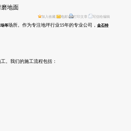
耐磨地面
加入收藏
电邮
打印文章
写信给编辑
场所。作为专注地坪行业
年的专业公司，
商场等
15
金石特
施工。我们的施工流程包括：