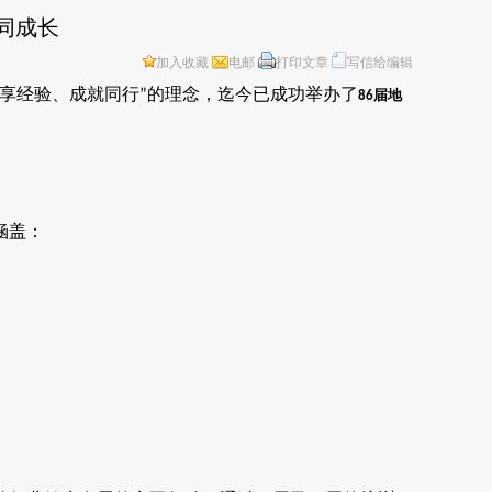
同成长
加入收藏
电邮
打印文章
写信给编辑
享经验、成就同行
的理念，迄今已成功举办了
”
届地
86
涵盖：