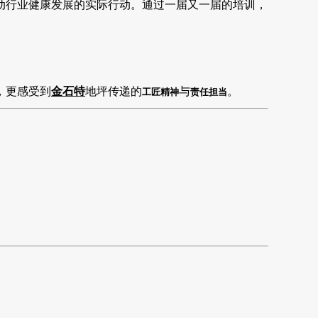
动行业健康发展的实际行动。通过一届又一届的培训，
，更感受到
金石特
地坪传递的
与
。
工匠精神
责任担当