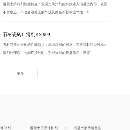
混凝土防污剂性能特点：混凝土防污剂能有效渗入混凝土内部，表面
不留痕迹，不改变混凝土的外观及颜色不影响透气性，可...
石材瓷砖止滑剂KS-909
石材瓷砖止滑剂的性能特点：地面湿滑的石材，瓷砖等材料经过本止
滑剂处理后，与脚底接触时，形成物理的吸盘作用，摩擦...
更多
土修补剂
混凝土压膜保护剂
混凝土渗透着色剂