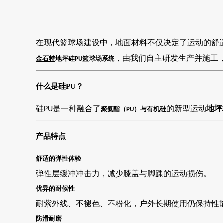
在现代篮球场建设中，地面材料不仅决定了运动的舒
，由我们自主研发生产并施工
金石特
地坪硅
篮球场系统
PU
什么是硅
PU？
硅
是一种融合了
的新型运动
地坪
PU
聚氨酯（
）与有机硅
PU
产品特点
舒适的弹性体验
弹性层缓冲冲击力，减少膝盖与脚踝的运动损伤。
优异的耐候性
耐紫外线、不褪色、不粉化，户外长期使用仍保持性
防滑耐磨