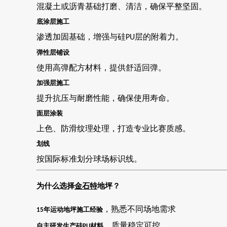
混凝土或沥青基础打磨、清洁，确保平整坚固。
底涂层施工
渗透加固基础，增强与硅
层的附着力。
PU
弹性层铺设
使用高弹配方材料，提供舒适回弹。
加强层施工
提升抗压与耐磨性能，确保使用寿命。
面层涂装
上色、防滑纹理处理，打造专业比赛质感。
划线
按国际标准划分球场标识线。
为什么选择
金石特
地坪？
，熟悉不同场地需求
年运动地坪施工经验
15
，质量稳定可控
自主研发生产硅
材料
PU