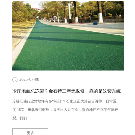
2025-07-08
冷库地面总冻裂？金石特三年无返修，靠的是这套系统
冷链仓储行业对地坪有多“苛刻”？石家庄正大冷链告诉你：日常温
度-18℃，重载来回碾压，每天出入几百次，普通地坪不到半年就开
裂。我们...
更多