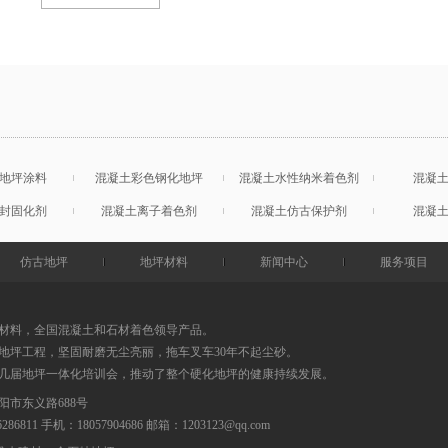
地坪涂料
混凝土彩色钢化地坪
混凝土水性纳米着色剂
混凝
封固化剂
混凝土离子着色剂
混凝土仿古保护剂
混凝
仿古地坪
地坪材料
新闻中心
服务项目
材料，全国混凝土和石材着色领导产品。
地坪工程，坚固耐磨无尘亮丽，拖车叉车30年不起尘砂。
0几届地坪一体化培训会，推动了整个硬化地坪的健康持续发展。
阳市东义路688号
86286811 手机：18057904686
邮箱：
1203123@qq.com