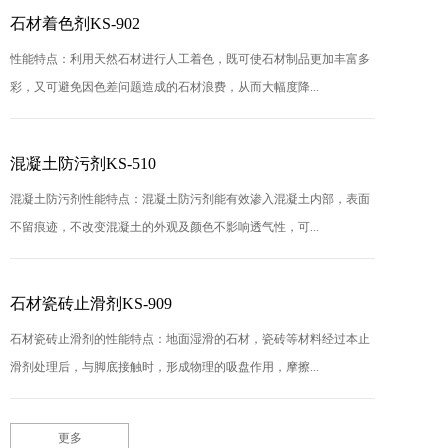
石材着色剂KS-902
性能特点：利用天然石材进行人工着色，既可使石材制品更加丰富多
彩，又可避免因色差问题造成的石材浪费，从而大幅度降...
混凝土防污剂KS-510
混凝土防污剂性能特点：混凝土防污剂能有效渗入混凝土内部，表面
不留痕迹，不改变混凝土的外观及颜色不影响透气性，可...
石材瓷砖止滑剂KS-909
石材瓷砖止滑剂的性能特点：地面湿滑的石材，瓷砖等材料经过本止
滑剂处理后，与脚底接触时，形成物理的吸盘作用，摩擦...
更多