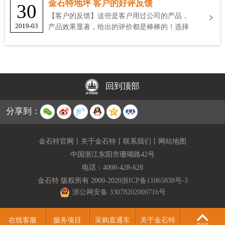
金石特地坪 客户的好评反馈
30
【客户的反馈】这些是客户用过公司的产品，
2019-03
产品效果显著，给出的评价都是棒棒的！选择
金石特
回到顶部
分享到：
金石特官网
丨
关于金石特
丨
联系我们
丨
网站地图
中国浙江东阳市珊瑚路42号
电话：
4000-428-628
金石特 版权所有 2000-2020
浙ICP备11065838号-3
浙公网安备 33078202000716号
在线客服
服务项目
采购直通车
关于金石特