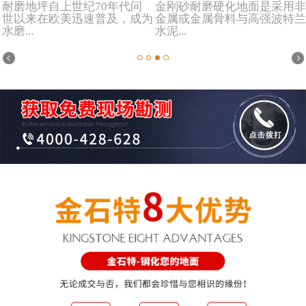
耐磨地坪自上世纪70年代问
金刚砂耐磨硬化地面是采用非
世以来在欧美迅速普及，成为
金属或金属骨料与高强波特兰
水磨...
水泥...