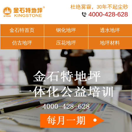
4000-428-628
金石特首页
钢化地坪
透水地坪
仿古地坪
压花地坪
地坪材料