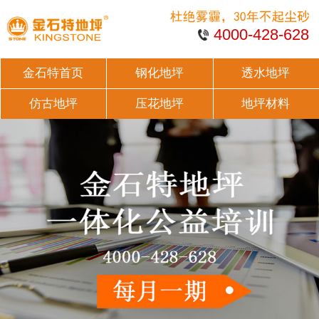
4000-428-628
金石特首页
钢化地坪
透水地坪
仿古地坪
压花地坪
地坪材料