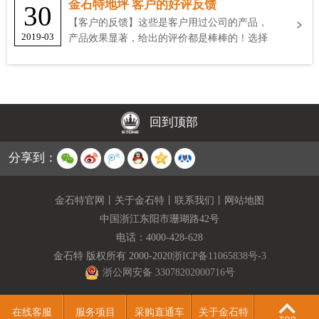
金石特地坪 客户的好评反馈
30
【客户的反馈】这些是客户用过公司的产品，
2019-03
产品效果显著，给出的评价都是棒棒的！选择
金石特
回到顶部
分享到：
金石特官网
丨
关于金石特
丨
联系我们
丨
网站地图
中国浙江东阳市珊瑚路42号
电话：
4000-428-628
金石特 版权所有 2000-2020
浙ICP备11065838号-3
浙公网安备 33078202000716号
在线客服
服务项目
采购直通车
关于金石特