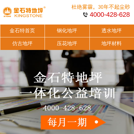
4000-428-628
金石特首页
钢化地坪
透水地坪
仿古地坪
压花地坪
地坪材料