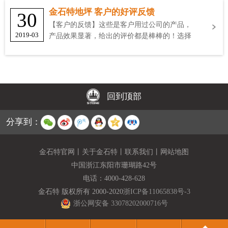
金石特地坪 客户的好评反馈
30
【客户的反馈】这些是客户用过公司的产品，
2019-03
产品效果显著，给出的评价都是棒棒的！选择
金石特
回到顶部
分享到：
金石特官网
丨
关于金石特
丨
联系我们
丨
网站地图
中国浙江东阳市珊瑚路42号
电话：
4000-428-628
金石特 版权所有 2000-2020
浙ICP备11065838号-3
浙公网安备 33078202000716号