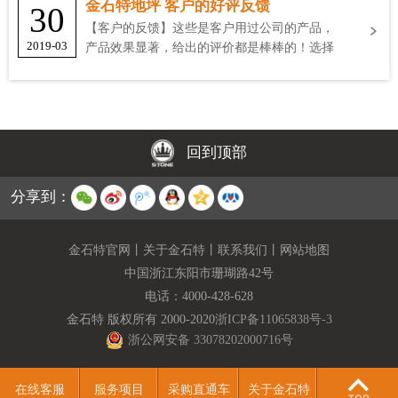
金石特地坪 客户的好评反馈
30
【客户的反馈】这些是客户用过公司的产品，
2019-03
产品效果显著，给出的评价都是棒棒的！选择
金石特
回到顶部
分享到：
金石特官网
丨
关于金石特
丨
联系我们
丨
网站地图
中国浙江东阳市珊瑚路42号
电话：
4000-428-628
金石特 版权所有 2000-2020
浙ICP备11065838号-3
浙公网安备 33078202000716号
在线客服
服务项目
采购直通车
关于金石特