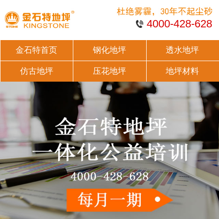
4000-428-628
金石特首页
钢化地坪
透水地坪
仿古地坪
压花地坪
地坪材料