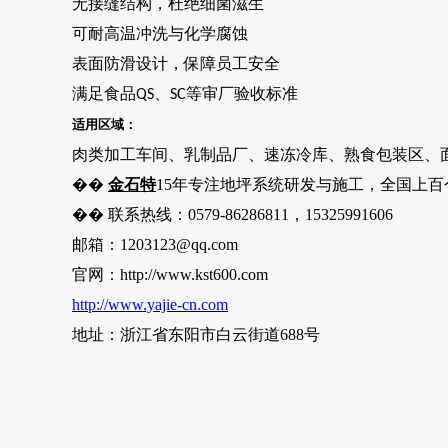
无接缝结构，杜绝细菌滋生
可耐高温冲洗与化学腐蚀
表面防滑设计，保障员工安全
满足食品
、
等审厂验收标准
QS
SC
适用区域：
肉类加工车间、乳制品厂、速冻冷库、熟食包装区、
��
金石特
15年专注地坪系统研发与施工，全国上
百
��
联系热线：
0579-86286811，15325991606
邮箱：
1203123@qq.com
官网：
http://www.kst600.com
http://www.yajie-cn.com
地址：浙江省东阳市白云街道
688号