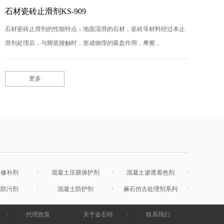
石材瓷砖止滑剂KS-909
石材瓷砖止滑剂的性能特点：地面湿滑的石材，瓷砖等材料经过本止
滑剂处理后，与脚底接触时，形成物理的吸盘作用，摩擦...
更多
土修补剂
混凝土压膜保护剂
混凝土渗透着色剂
土防污剂
混凝土防护剂
麻石仿古处理剂系列
代理政策
关于金石特
联系我们