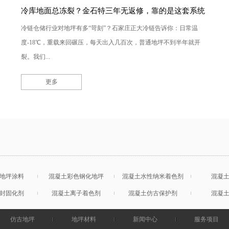
冷库地面总冻裂？金石特三年无返修，靠的是这套系统
冷链仓储行业对地坪有多“苛刻”？石家庄正大冷链告诉你：日常温
度-18℃，重载来回碾压，每天出入几百次，普通地坪不到半年就开
裂。我们...
更多
地坪涂料
混凝土彩色钢化地坪
混凝土水性纳米着色剂
混凝
封固化剂
混凝土离子着色剂
混凝土仿古保护剂
混凝
仿古地坪
地坪材料
新闻中心
服务项目