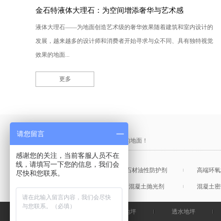
金石特液体大理石：为空间增添奢华与艺术感
液体大理石——为地面创造艺术级的奢华效果随着建筑和室内设计的
发展，越来越多的设计师和消费者开始寻求与众不同、具有独特视觉
效果的地面...
更多
产品采购直通车
请您留言
做中国最硬的地坪，金石特钢化您的地面！
感谢您的关注，当前客服人员不在
线，请填写一下您的信息，我们会
混凝土表面增强剂
石材油性防护剂
高端环氧
尽快和您联系。
混凝土润色剂
混凝土抛光剂
混凝土密
金石特首页
钢化地坪
透水地坪