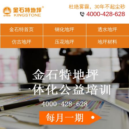
4000-428-628
金石特首页
钢化地坪
透水地坪
仿古地坪
压花地坪
地坪材料