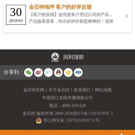
金石特地坪 客户的好评反馈
30
【客户的反馈】这些是客户用过公司的产品，
2019-03
产品效果显著，给出的评价都是棒棒的！选择
金石特
回到顶部
分享到：
金石特官网
丨
关于金石特
丨
联系我们
丨
网站地图
中国浙江东阳市珊瑚路42号
电话：
4000-428-628
金石特 版权所有 2000-2020
浙ICP备11065838号-3
浙公网安备 33078202000716号