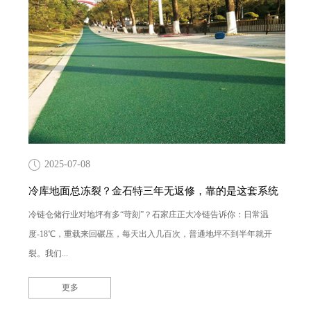
2025-07-08
冷库地面总冻裂？金石特三年无返修，靠的是这套系统
冷链仓储行业对地坪有多“苛刻”？石家庄正大冷链告诉你：日常温
度-18℃，重载来回碾压，每天出入几百次，普通地坪不到半年就开
裂。我们...
更多