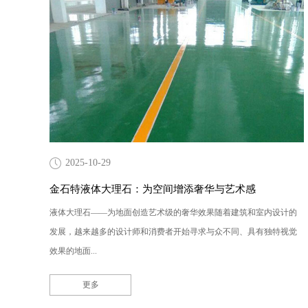
2025-10-29
金石特液体大理石：为空间增添奢华与艺术感
液体大理石——为地面创造艺术级的奢华效果随着建筑和室内设计的
发展，越来越多的设计师和消费者开始寻求与众不同、具有独特视觉
效果的地面...
更多