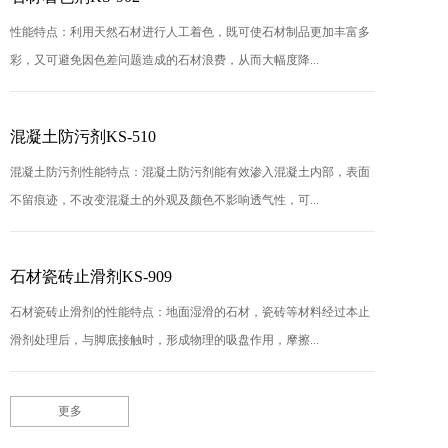
性能特点：利用天然石材进行人工着色，既可使石材制品更加丰富多
彩，又可避免因色差问题造成的石材浪费，从而大幅度降...
混凝土防污剂KS-510
混凝土防污剂性能特点：混凝土防污剂能有效渗入混凝土内部，表面
不留痕迹，不改变混凝土的外观及颜色不影响透气性，可...
石材瓷砖止滑剂KS-909
石材瓷砖止滑剂的性能特点：地面湿滑的石材，瓷砖等材料经过本止
滑剂处理后，与脚底接触时，形成物理的吸盘作用，摩擦...
更多