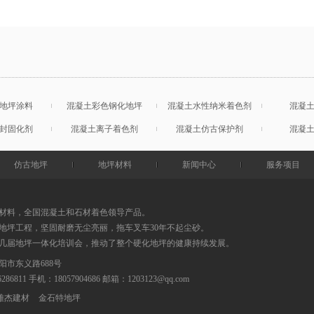
地坪涂料
混凝土彩色钢化地坪
混凝土水性纳米着色剂
混凝
封固化剂
混凝土离子着色剂
混凝土仿古保护剂
混凝
仿古地坪
地坪材料
新闻中心
服务项目
材料，全国混凝土和石材着色领导产品。
地坪工程，坚固耐磨无尘亮丽，拖车叉车30年不起尘砂。
0几届地坪一体化培训会，推动了整个硬化地坪的健康持续发展。
阳市东义路688号
86286811 手机：18057904686
邮箱：
1203123@qq.com
雅杰建材
金石特地坪