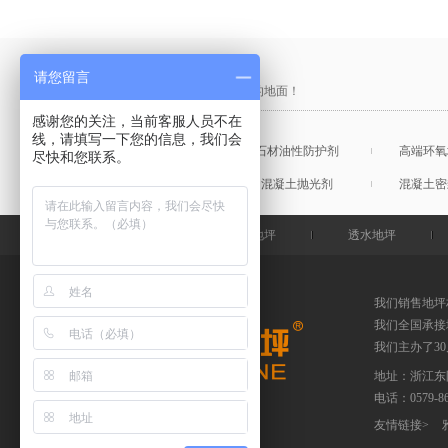
产品采购直通车
请您留言
做中国最硬的地坪，金石特钢化您的地面！
感谢您的关注，当前客服人员不在
线，请填写一下您的信息，我们会
混凝土表面增强剂
石材油性防护剂
高端环氧
尽快和您联系。
混凝土润色剂
混凝土抛光剂
混凝土密
金石特首页
钢化地坪
透水地坪
我们销售地坪
我们全国承接
我们主办了3
地址：浙江东
电话：
0579-
友情链接
>