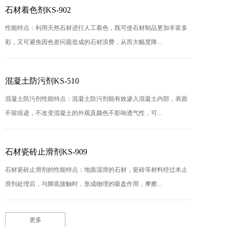
石材着色剂KS-902
性能特点：利用天然石材进行人工着色，既可使石材制品更加丰富多
彩，又可避免因色差问题造成的石材浪费，从而大幅度降...
混凝土防污剂KS-510
混凝土防污剂性能特点：混凝土防污剂能有效渗入混凝土内部，表面
不留痕迹，不改变混凝土的外观及颜色不影响透气性，可...
石材瓷砖止滑剂KS-909
石材瓷砖止滑剂的性能特点：地面湿滑的石材，瓷砖等材料经过本止
滑剂处理后，与脚底接触时，形成物理的吸盘作用，摩擦...
更多