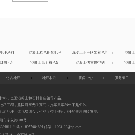
地坪涂料
混凝土彩色钢化地坪
混凝土水性纳米着色剂
混凝
封固化剂
混凝土离子着色剂
混凝土仿古保护剂
混凝
仿古地坪
地坪材料
新闻中心
服务项目
材料，全国混凝土和石材着色领导产品。
地坪工程，坚固耐磨无尘亮丽，拖车叉车30年不起尘砂。
0几届地坪一体化培训会，推动了整个硬化地坪的健康持续发展。
阳市东义路688号
86286811 手机：18057904686
邮箱：
1203123@qq.com