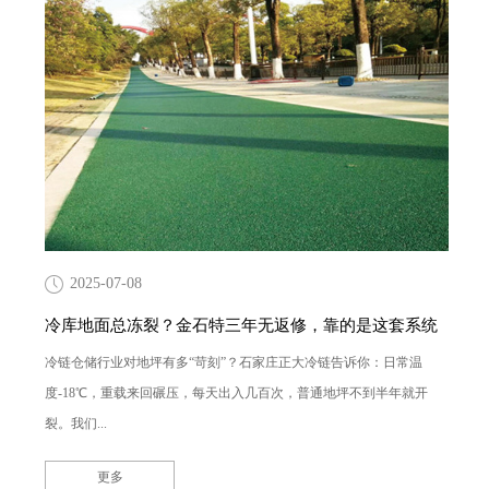
2025-07-08
冷库地面总冻裂？金石特三年无返修，靠的是这套系统
冷链仓储行业对地坪有多“苛刻”？石家庄正大冷链告诉你：日常温
度-18℃，重载来回碾压，每天出入几百次，普通地坪不到半年就开
裂。我们...
更多