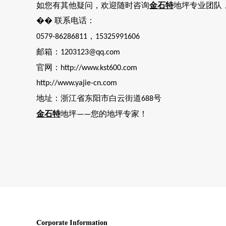
如您有其他疑问，欢迎随时咨询
金石特
地坪专业团队
��
联系电话：
，
0579-86286811
15325991606
邮箱：
1203123@qq.com
官网：
http://www.kst600.com
http://www.yajie-cn.com
地址：浙江省东阳市白云街道
号
688
金石特
地坪
您的地坪专家！
——
Corporate Information