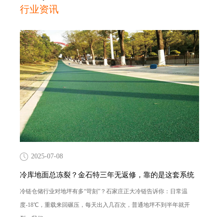
行业资讯
2025-07-08
冷库地面总冻裂？金石特三年无返修，靠的是这套系统
冷链仓储行业对地坪有多“苛刻”？石家庄正大冷链告诉你：日常温
度-18℃，重载来回碾压，每天出入几百次，普通地坪不到半年就开