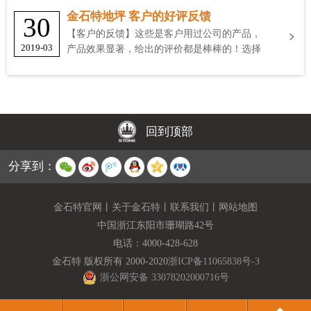
金石特地坪 客户的好评反馈
30
【客户的反馈】这些是客户用过公司的产品，
2019-03
产品效果显著，给出的评价都是棒棒的！选择
金石特
回到顶部
分享到：
金石特官网
丨
关于金石特
丨
联系我们
丨
网站地图
中国浙江东阳市珊瑚路42号
电话：
4000-428-628
金石特 版权所有 2000-2020
浙ICP备11065838号-3
浙公网安备 33078202000716号