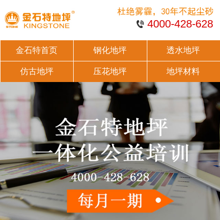
4000-428-628
金石特首页
钢化地坪
透水地坪
仿古地坪
压花地坪
地坪材料