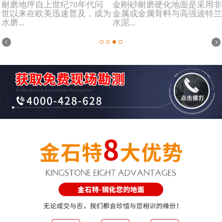
耐磨地坪自上世纪70年代问
金刚砂耐磨硬化地面是采用非
世以来在欧美迅速普及，成为
金属或金属骨料与高强波特兰
水磨...
水泥...