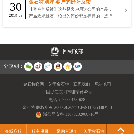
金石特地坪 客户的好评反馈
30
【客户的反馈】这些是客户用过公司的产品，
2019-03
产品效果显著，给出的评价都是棒棒的！选择
金石特
回到顶部
分享到：
金石特官网
丨
关于金石特
丨
联系我们
丨
网站地图
中国浙江东阳市珊瑚路42号
电话：
4000-428-628
金石特 版权所有 2000-2020
浙ICP备11065838号-3
浙公网安备 33078202000716号
在线客服
服务项目
采购直通车
关于金石特