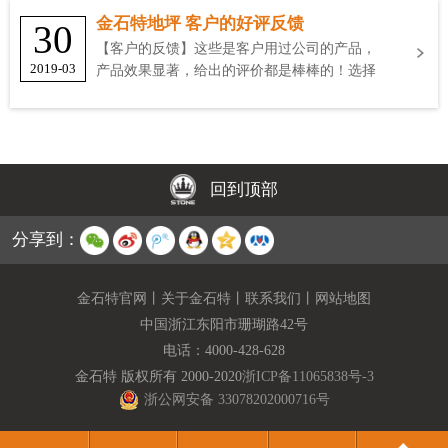
金石特地坪 客户的好评反馈
30
【客户的反馈】这些是客户用过公司的产品，
2019-03
产品效果显著，给出的评价都是棒棒的！选择
金石特
回到顶部
分享到：
金石特官网
丨
关于金石特
丨
联系我们
丨
网站地图
中国浙江东阳市珊瑚路42号
电话：
4000-428-628
金石特 版权所有 2000-2020
浙ICP备11065838号-3
浙公网安备 33078202000716号