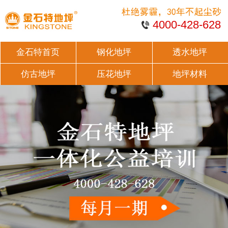
4000-428-628
金石特首页
钢化地坪
透水地坪
仿古地坪
压花地坪
地坪材料