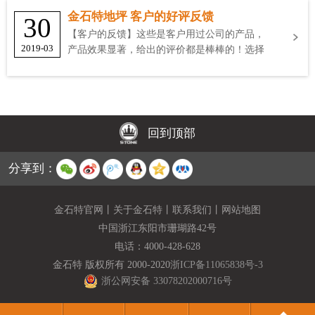
金石特地坪 客户的好评反馈
30
【客户的反馈】这些是客户用过公司的产品，
2019-03
产品效果显著，给出的评价都是棒棒的！选择
金石特
回到顶部
分享到：
金石特官网
丨
关于金石特
丨
联系我们
丨
网站地图
中国浙江东阳市珊瑚路42号
电话：
4000-428-628
金石特 版权所有 2000-2020
浙ICP备11065838号-3
浙公网安备 33078202000716号