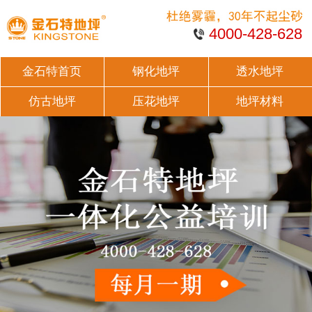
4000-428-628
金石特首页
钢化地坪
透水地坪
仿古地坪
压花地坪
地坪材料