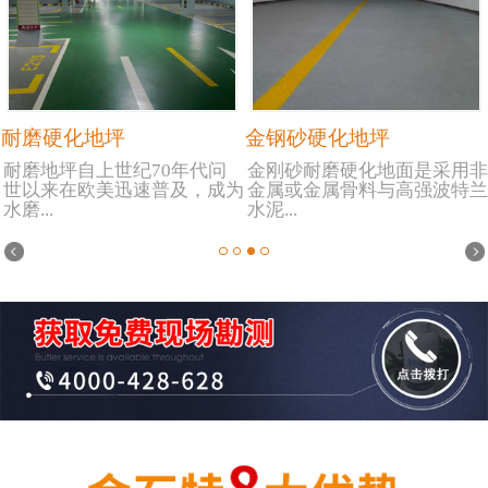
耐磨硬化地坪
金钢砂硬化地坪
耐磨地坪自上世纪70年代问
金刚砂耐磨硬化地面是采用非
世以来在欧美迅速普及，成为
金属或金属骨料与高强波特兰
水磨...
水泥...