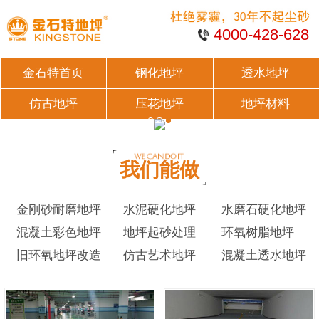
4000-428-628
金石特首页
钢化地坪
透水地坪
仿古地坪
压花地坪
地坪材料
我们能做
金刚砂耐磨地坪
水泥硬化地坪
水磨石硬化地坪
混凝土彩色地坪
地坪起砂处理
环氧树脂地坪
旧环氧地坪改造
仿古艺术地坪
混凝土透水地坪