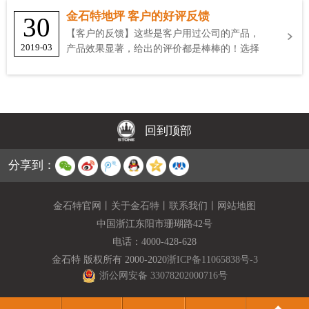
金石特地坪 客户的好评反馈
30
【客户的反馈】这些是客户用过公司的产品，
2019-03
产品效果显著，给出的评价都是棒棒的！选择
金石特
回到顶部
分享到：
金石特官网
丨
关于金石特
丨
联系我们
丨
网站地图
中国浙江东阳市珊瑚路42号
电话：
4000-428-628
金石特 版权所有 2000-2020
浙ICP备11065838号-3
浙公网安备 33078202000716号