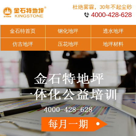
4000-428-628
金石特首页
钢化地坪
透水地坪
仿古地坪
压花地坪
地坪材料