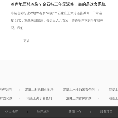
冷库地面总冻裂？金石特三年无返修，靠的是这套系统
冷链仓储行业对地坪有多“苛刻”？石家庄正大冷链告诉你：日常温
度-18℃，重载来回碾压，每天出入几百次，普通地坪不到半年就开
裂。我们...
更多
地坪涂料
混凝土彩色钢化地坪
混凝土水性纳米着色剂
混凝
封固化剂
混凝土离子着色剂
混凝土仿古保护剂
混凝
仿古地坪
地坪材料
新闻中心
服务项目