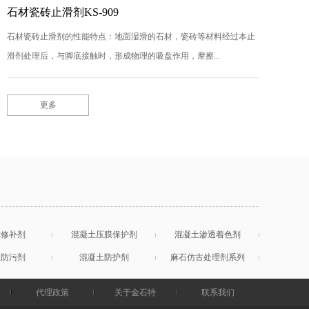
石材瓷砖止滑剂KS-909
石材瓷砖止滑剂的性能特点：地面湿滑的石材，瓷砖等材料经过本止
滑剂处理后，与脚底接触时，形成物理的吸盘作用，摩擦...
更多
土修补剂
混凝土压膜保护剂
混凝土渗透着色剂
土防污剂
混凝土防护剂
麻石仿古处理剂系列
代理政策
关于金石特
联系我们