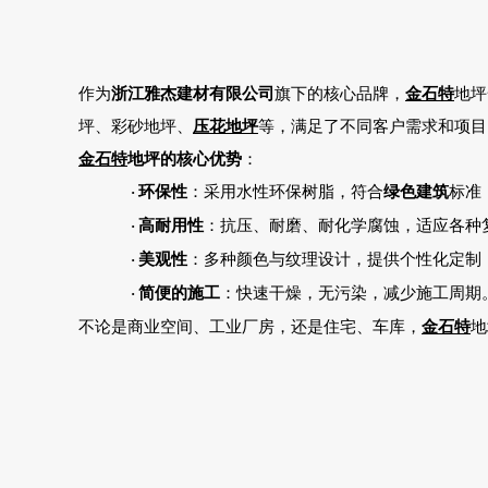
作为
浙江雅杰建材有限公司
旗下的核心品牌，
金石特
地坪
坪、彩砂地坪、
压花地坪
等，满足了不同客户需求和项目
金石特
地坪的核心优势
：
环保性
：采用水性环保树脂，符合
绿色建筑
标准
·
高耐用性
：抗压、耐磨、耐化学腐蚀，适应各种
·
美观性
：多种颜色与纹理设计，提供个性化定制
·
简便的施工
：快速干燥，无污染，减少施工周期
·
不论是商业空间、工业厂房，还是住宅、车库，
金石特
地