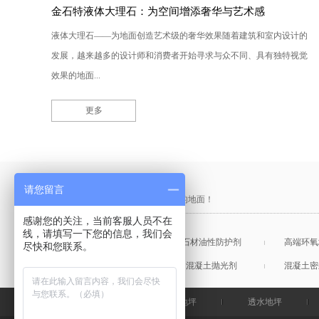
金石特液体大理石：为空间增添奢华与艺术感
液体大理石——为地面创造艺术级的奢华效果随着建筑和室内设计的
发展，越来越多的设计师和消费者开始寻求与众不同、具有独特视觉
效果的地面...
更多
产品采购直通车
请您留言
做中国最硬的地坪，金石特钢化您的地面！
感谢您的关注，当前客服人员不在
线，请填写一下您的信息，我们会
混凝土表面增强剂
石材油性防护剂
高端环氧
尽快和您联系。
混凝土润色剂
混凝土抛光剂
混凝土密
金石特首页
钢化地坪
透水地坪