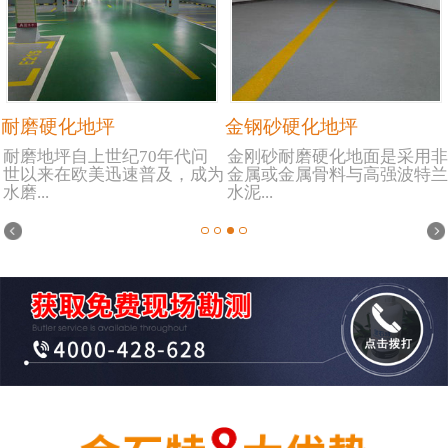
耐磨硬化地坪
金钢砂硬化地坪
耐磨地坪自上世纪70年代问
金刚砂耐磨硬化地面是采用非
世以来在欧美迅速普及，成为
金属或金属骨料与高强波特兰
水磨...
水泥...