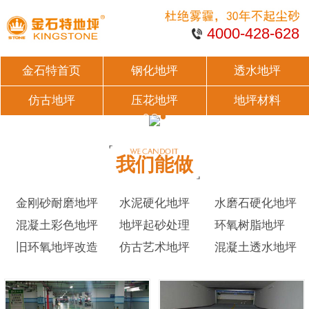
4000-428-628
金石特首页
钢化地坪
透水地坪
仿古地坪
压花地坪
地坪材料
我们能做
金刚砂耐磨地坪
水泥硬化地坪
水磨石硬化地坪
混凝土彩色地坪
地坪起砂处理
环氧树脂地坪
旧环氧地坪改造
仿古艺术地坪
混凝土透水地坪