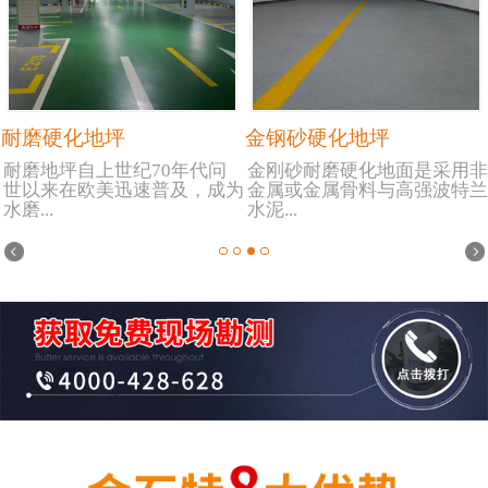
耐磨硬化地坪
金钢砂硬化地坪
耐磨地坪自上世纪70年代问
金刚砂耐磨硬化地面是采用非
世以来在欧美迅速普及，成为
金属或金属骨料与高强波特兰
水磨...
水泥...