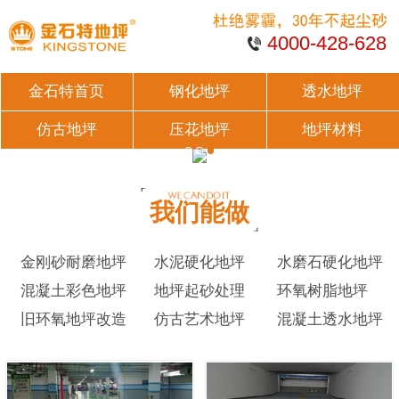
4000-428-628
金石特首页
钢化地坪
透水地坪
仿古地坪
压花地坪
地坪材料
我们能做
金刚砂耐磨地坪
水泥硬化地坪
水磨石硬化地坪
混凝土彩色地坪
地坪起砂处理
环氧树脂地坪
旧环氧地坪改造
仿古艺术地坪
混凝土透水地坪