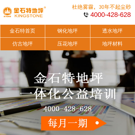
4000-428-628
金石特首页
钢化地坪
透水地坪
仿古地坪
压花地坪
地坪材料