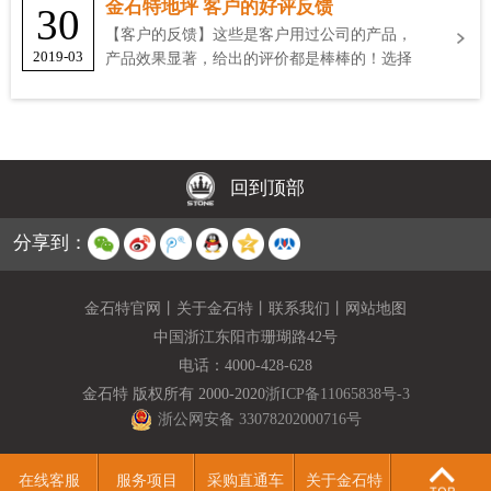
金石特地坪 客户的好评反馈
30
【客户的反馈】这些是客户用过公司的产品，
2019-03
产品效果显著，给出的评价都是棒棒的！选择
金石特
回到顶部
分享到：
金石特官网
丨
关于金石特
丨
联系我们
丨
网站地图
中国浙江东阳市珊瑚路42号
电话：
4000-428-628
金石特 版权所有 2000-2020
浙ICP备11065838号-3
浙公网安备 33078202000716号
在线客服
服务项目
采购直通车
关于金石特