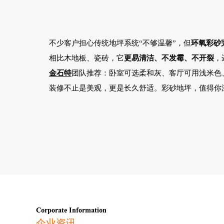
不少客户担心传统地坪系统
“不够温馨”，但
环氧彩砂
相比木地板、瓷砖，它
更易清洁、不发霉、不开裂
，
金石特
团队推荐：卧室可选柔和灰、客厅可用浅米色
装修不止是美观，更是长久舒适。彩砂地坪，值得你
Corporate Information
企业资讯