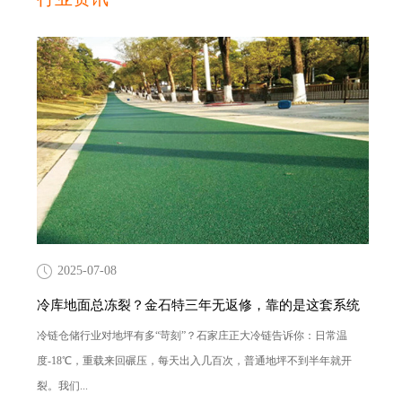
2025-07-08
冷库地面总冻裂？金石特三年无返修，靠的是这套系统
冷链仓储行业对地坪有多“苛刻”？石家庄正大冷链告诉你：日常温
度-18℃，重载来回碾压，每天出入几百次，普通地坪不到半年就开
裂。我们...