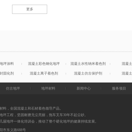
更多
地坪涂料
混凝土彩色钢化地坪
混凝土水性纳米着色剂
混凝
封固化剂
混凝土离子着色剂
混凝土仿古保护剂
混凝
仿古地坪
地坪材料
新闻中心
服务项目
材料，全国混凝土和石材着色领导产品。
地坪工程，坚固耐磨无尘亮丽，拖车叉车30年不起尘砂。
0几届地坪一体化培训会，推动了整个硬化地坪的健康持续发展。
阳市东义路688号