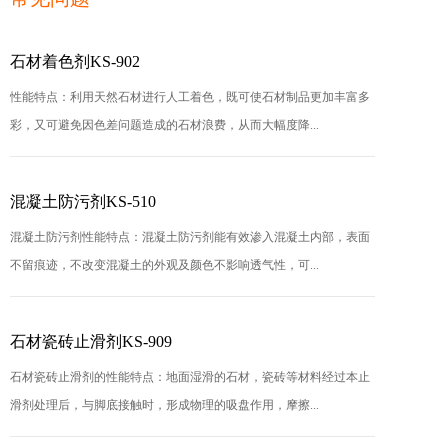
石材着色剂KS-902
性能特点：利用天然石材进行人工着色，既可使石材制品更加丰富多
彩，又可避免因色差问题造成的石材浪费，从而大幅度降...
混凝土防污剂KS-510
混凝土防污剂性能特点：混凝土防污剂能有效渗入混凝土内部，表面
不留痕迹，不改变混凝土的外观及颜色不影响透气性，可...
石材瓷砖止滑剂KS-909
石材瓷砖止滑剂的性能特点：地面湿滑的石材，瓷砖等材料经过本止
滑剂处理后，与脚底接触时，形成物理的吸盘作用，摩擦...