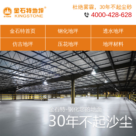
4000-428-628
金石特首页
钢化地坪
透水地坪
仿古地坪
压花地坪
地坪材料