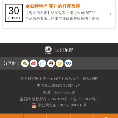
金石特地坪 客户的好评反馈
30
【客户的反馈】这些是客户用过公司的产品，
2019-03
产品效果显著，给出的评价都是棒棒的！选择
金石特
回到顶部
分享到：
金石特官网
丨
关于金石特
丨
联系我们
丨
网站地图
中国浙江东阳市珊瑚路42号
电话：
4000-428-628
金石特 版权所有 2000-2020
浙ICP备11065838号-3
浙公网安备 33078202000716号