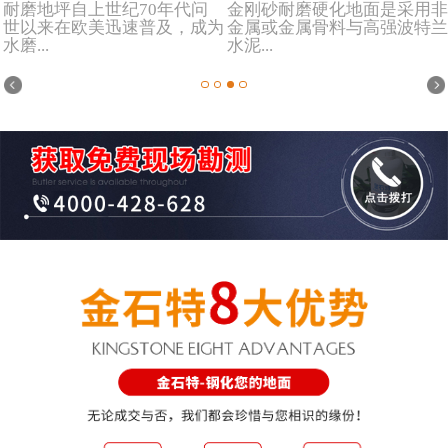
耐磨地坪自上世纪70年代问
金刚砂耐磨硬化地面是采用非
世以来在欧美迅速普及，成为
金属或金属骨料与高强波特兰
水磨...
水泥...